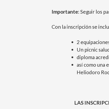
Importante
: Seguir los p
Con la inscripción se incl
2 equipacione
Un picnic salud
diploma acredi
así como una e
Heliodoro Rod
LAS INSCRIPCI