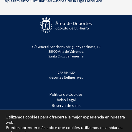
Aplazamiento Circular San Andrés de la Liga HeroBike
C/ General Sánchez Rodríguez y Espinosa, 12
38900 Villa de Valverde,
Santa Cruz de Tenerife
922 554 132
deportes@elhierro.es
Política de Cookies
Aviso Legal
Reserva de salas
Reserva Tenis – Badminton
Utilizamos cookies para ofrecerte la mejor experiencia en nuestra
Confirmación de inscripción
web.
Puedes aprender más sobre qué cookies utilizamos o cambiarlas