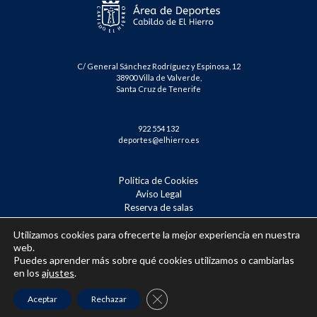
C/ General Sánchez Rodríguez y Espinosa, 12
38900 Villa de Valverde,
Santa Cruz de Tenerife
922 554 132
deportes@elhierro.es
Política de Cookies
Aviso Legal
Reserva de salas
Reserva Tenis – Badminton
Confirmación de inscripción
Utilizamos cookies para ofrecerte la mejor experiencia en nuestra
web.
Puedes aprender más sobre qué cookies utilizamos o cambiarlas
en los
ajustes
.
Cerrar el banner de cookies RGPD
Aceptar
Rechazar