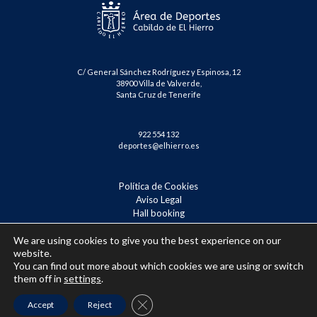
C/ General Sánchez Rodríguez y Espinosa, 12
38900 Villa de Valverde,
Santa Cruz de Tenerife
922 554 132
deportes@elhierro.es
Política de Cookies
Aviso Legal
Hall booking
Reserva Tenis – Badminton
We are using cookies to give you the best experience on our
(Español) Confirmación de inscripción
website.
You can find out more about which cookies we are using or switch
them off in
settings
.
Close GDPR Cookie Banner
Accept
Reject