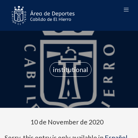
institutional
10 de November de 2020
Sorry, this entry is only available in
Español
.