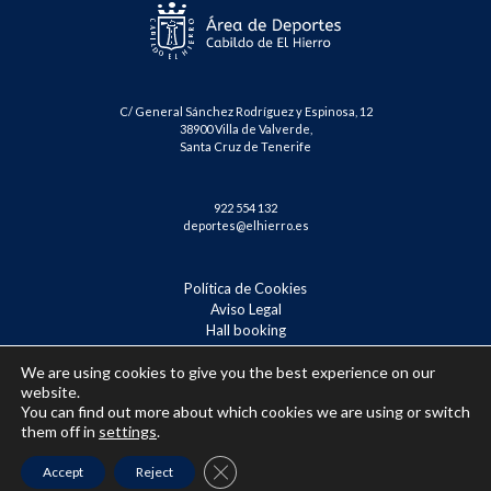
C/ General Sánchez Rodríguez y Espinosa, 12
38900 Villa de Valverde,
Santa Cruz de Tenerife
922 554 132
deportes@elhierro.es
Política de Cookies
Aviso Legal
Hall booking
Reserva Tenis – Badminton
We are using cookies to give you the best experience on our
(Español) Confirmación de inscripción
website.
You can find out more about which cookies we are using or switch
them off in
settings
.
Close GDPR Cookie Banner
Accept
Reject