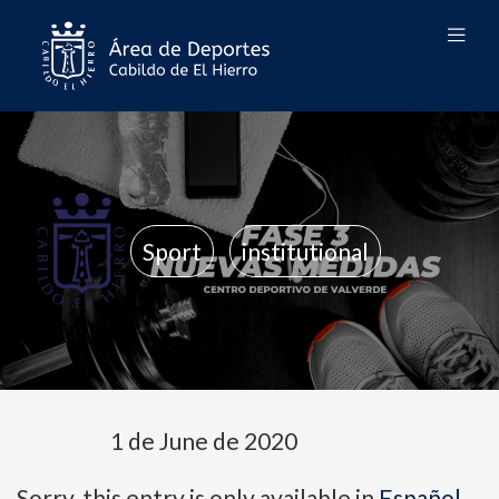
Sport
institutional
1 de June de 2020
Sorry, this entry is only available in
Español
.