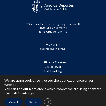
C/ General Sánchez Rodríguez y Espinosa, 12
38900 Villa de Valverde,
Santa Cruz de Tenerife
922 554 132
deportes@elhierro.es
Política de Cookies
Aviso Legal
Hall booking
Reserva Tenis – Badminton
We are using cookies to give you the best experience on our
(Español) Confirmación de inscripción
website.
You can find out more about which cookies we are using or switch
them off in
settings
.
Close GDPR Cookie Banner
Accept
Reject