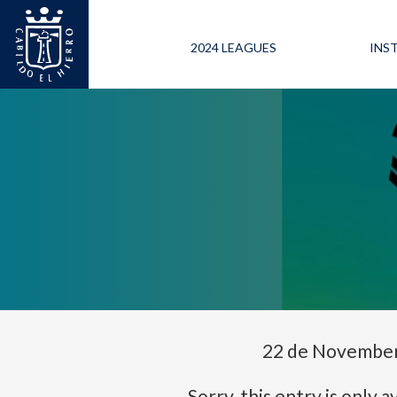
2024 LEAGUES
INS
22 de November
Sorry, this entry is only a