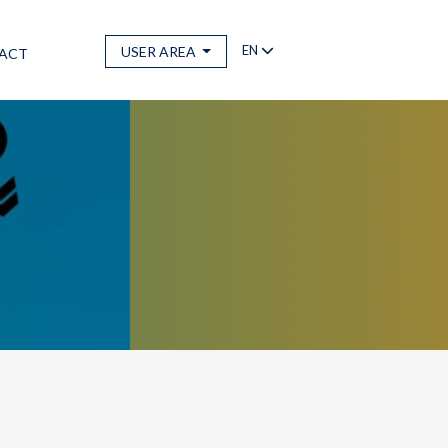
EN
USER AREA
ACT