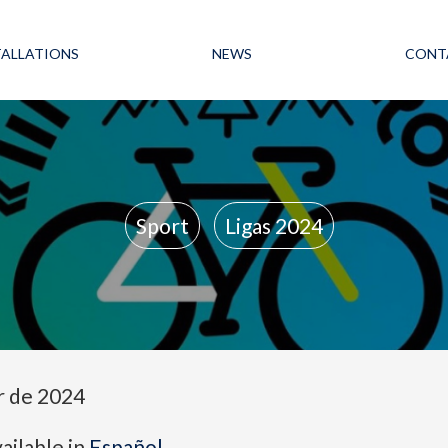
TALLATIONS
NEWS
CONT
Sport
Ligas 2024
 de 2024
vailable in
Español
.