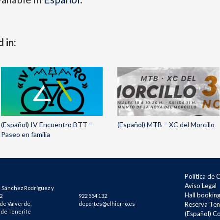
 in:
(Español) IV Encuentro BTT –
(Español) MTB – XC del Morcillo
Paseo en familia
Política de 
Aviso Legal
 Sánchez Rodríguez y
Hall bookin
2
922 554 132
 de Valverde,
deportes@elhierro.es
Reserva Ten
 de Tenerife
(Español) C