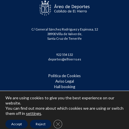
C/ General Sánchez Rodríguez y Espinosa, 12
38900 Villa de Valverde,
Santa Cruz de Tenerife
922 554 132
deportes@elhierro.es
Política de Cookies
Aviso Legal
Hall booking
Reserva Tenis – Badminton
We are using cookies to give you the best experience on our
(Español) Confirmación de inscripción
website.
You can find out more about which cookies we are using or switch
them off in
settings
.
Close GDPR Cookie Banner
Accept
Reject