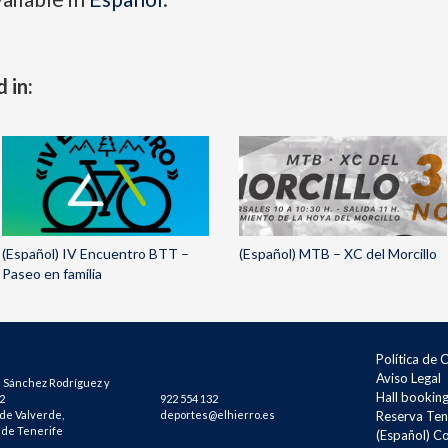
 in:
(Español) IV Encuentro BTT –
(Español) MTB – XC del Morcillo
Paseo en familia
Política de 
Aviso Legal
 Sánchez Rodríguez y
Hall bookin
2
922 554 132
 de Valverde,
deportes@elhierro.es
Reserva Ten
 de Tenerife
(Español) C