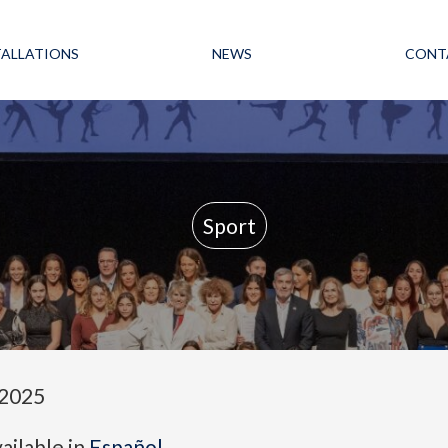
TALLATIONS
NEWS
CONT
Sport
 2025
vailable in
Español
.