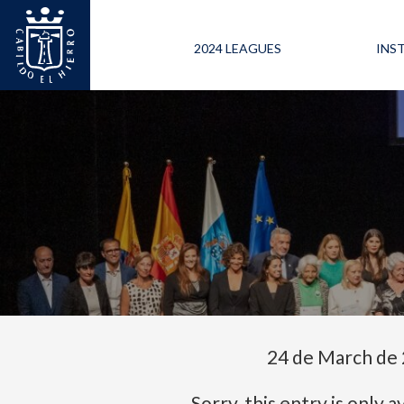
2024 LEAGUES
INS
24 de March de
Sorry, this entry is only a