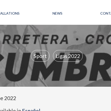
TALLATIONS
NEWS
CONT
Sport
Ligas 2022
de 2022
vailable in
Español
.