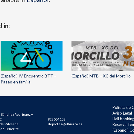
 in:
(Español) IV Encuentro BTT –
(Español) MTB – XC del Morcillo
Paseo en familia
Política de 
Aviso Legal
 Sánchez Rodríguez y
Hall bookin
2
922 554 132
 de Valverde,
deportes@elhierro.es
Reserva Ten
 de Tenerife
(Español) C