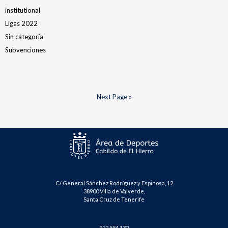
institutional
Ligas 2022
Sin categoría
Subvenciones
Next Page »
C/ General Sánchez Rodríguez y Espinosa, 12
38900 Villa de Valverde,
Santa Cruz de Tenerife
922 554 132