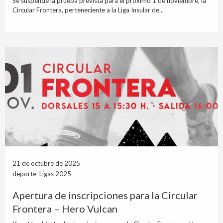
Se suspende la prueba prevista para el próximo 1 de noviembre, la
Circular Frontera, perteneciente a la Liga Insular de...
21 de octubre de 2025
deporte Ligas 2025
Apertura de inscripciones para la Circular
Frontera – Hero Vulcan