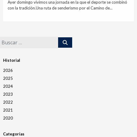
Ayer domingo vivimos una jornada en la que el deporte se combinó
con la tradición.Una ruta de senderismo por el Camino de...
Historial
2026
2025
2024
2023
2022
2021
2020
Categorías