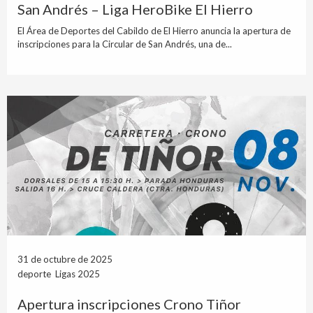
San Andrés – Liga HeroBike El Hierro
El Área de Deportes del Cabildo de El Hierro anuncia la apertura de
inscripciones para la Circular de San Andrés, una de...
31 de octubre de 2025
deporte Ligas 2025
Apertura inscripciones Crono Tiñor