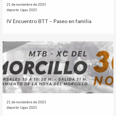
21 de noviembre de 2025
deporte Ligas 2025
IV Encuentro BTT – Paseo en familia
21 de noviembre de 2025
deporte Ligas 2025